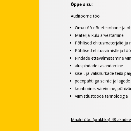
Õppe sisu:
Auditoorne töö:
Oma töö nõuetekohane ja oh
Materjalikulu arvestamine
Põhilised ehitusmaterjalid j
Põhilised ehitusviimistleja töö
Pindade ettevalmistamine vii
aluspindade tasandamine
sise-, ja välisnurkade teibi p
peenpahtliga seinte ja laged
kruntimine, värvimine, põhivä
Viimistlustööde tehnoloogia
Maalritööd (praktika) 48 akadeem