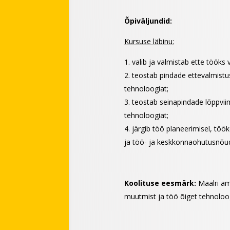
Õpiväljundid:
Kursuse läbinu:
valib ja valmistab ette tööks 
teostab pindade ettevalmistus
tehnoloogiat;
teostab seinapindade lõppviim
tehnoloogiat;
järgib töö planeerimisel, töö
ja töö- ja keskkonnaohutusnõud
Koolituse eesmärk:
Maalri am
muutmist ja töö õiget tehnoloog