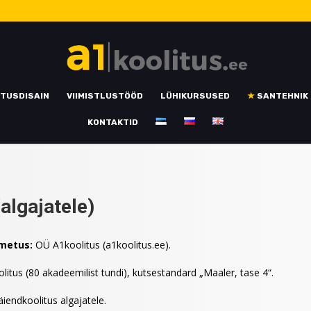
TUSDISAIN
VIIMISTLUSTÖÖD
LÜHIKURSUSED
★
SANTEHNIK
KONTAKTID
(algajatele)
imetus:
OÜ A1koolitus (a1koolitus.ee).
olitus (80 akadeemilist tundi), kutsestandard „Maaler, tase 4“.
äiendkoolitus algajatele.