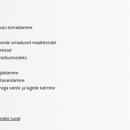
utu korraldamine
a nende omadused maalritöödel
riistad
mistlustöödeks:
aigaldamine
e tasandamine
rviga seinte ja lagede katmine
ilist tundi