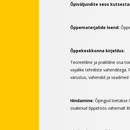
Õpiväljundite seos kutsest
Õppematerjalide loend:
Õppet
Õppekeskkonna kirjeldus:
Teoreetiline ja praktiline osa to
vajalike tehniliste vahenditega
varustus, vahendid ja seadmed 
Hindamine:
Õpingud loetakse l
osalenud õppetöös vähemalt 8