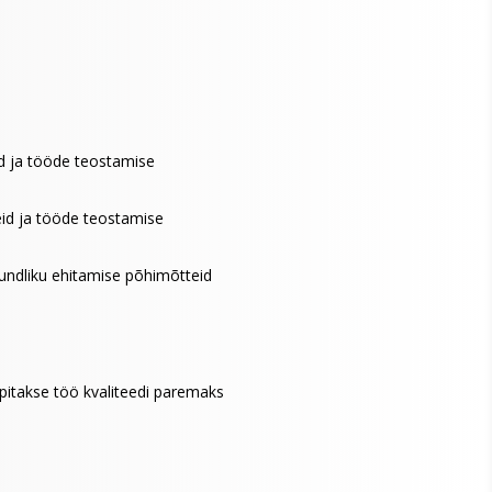
id ja tööde teostamise
seid ja tööde teostamise
tundliku ehitamise põhimõtteid
pitakse töö kvaliteedi paremaks