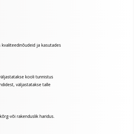
s kvaliteedinõudeid ja kasutades
äljastatakse kooli tunnistus
idest, väljastatakse talle
kõrg-või rakenduslik haridus.