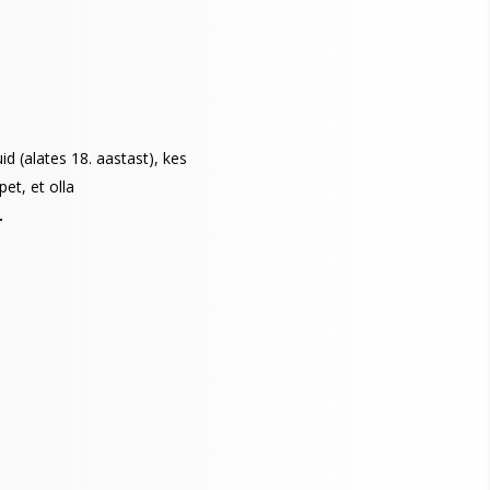
d (alates 18. aastast), kes
et, et olla
.