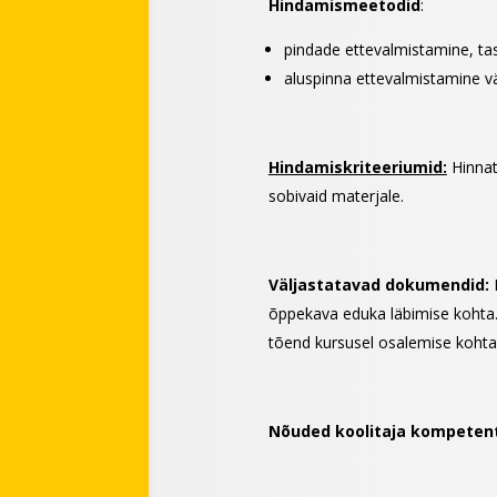
Hindamismeetodid
:
pindade ettevalmistamine, ta
aluspinna ettevalmistamine vär
Hindamiskriteeriumid:
Hinnat
sobivaid materjale.
Väljastatavad dokumendid:
K
õppekava eduka läbimise kohta. 
tõend kursusel osalemise kohta
Nõuded koolitaja kompetent