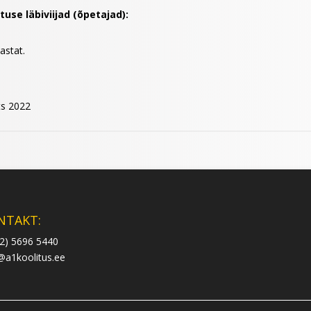
use läbiviijad (õpetajad):
.
astat.
ts 2022
NTAKT:
2) 5696 5440
@a1koolitus.ee