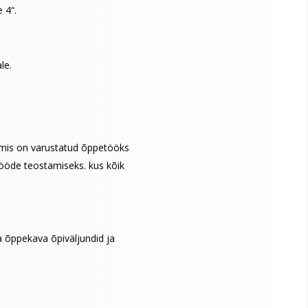
 4“.
le.
mis on varustatud õppetööks
tööde teostamiseks. kus kõik
a õppekava õpiväljundid ja