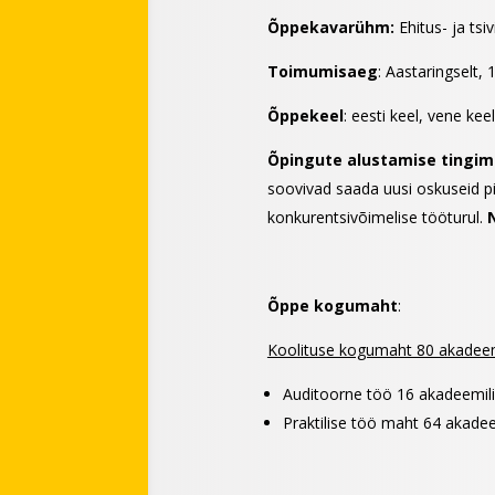
Õppekavarühm:
Ehitus- ja tsivi
Toimumisaeg
: Aastaringselt,
Õppekeel
: eesti keel, vene keel
Õpingute alustamise tingi
soovivad saada uusi oskuseid pi
konkurentsivõimelise tööturul.
Õppe kogumaht
:
Koolituse kogumaht 80 akadeemi
Auditoorne töö 16 akadeemilis
Praktilise töö maht 64 akadeem