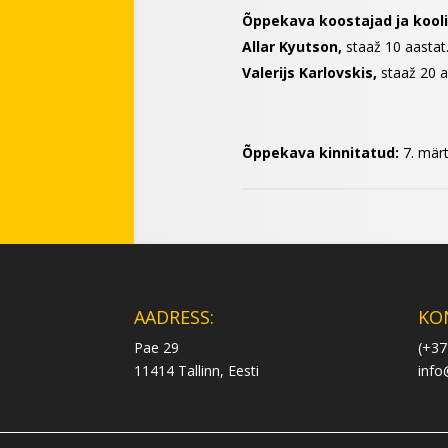
Õppekava koostajad ja koolit
Allar Kyutson,
staaž 10 aastat
Valerijs Karlovskis,
staaž 20 a
Õppekava kinnitatud:
7. mär
AADRESS:
KO
Pae 29
(+37
11414 Tallinn, Eesti
info