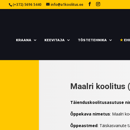
(+372) 5696 5440
info@a1koolitus.ee
KRAANA
KEEVITAJA
TÕSTETEHNIKA
★
EHI
Maalri koolitus
Täienduskoolitusasutuse n
Õppekava nimetus
: Maalri ko
Õppeastmed
: Täiskasvanute t