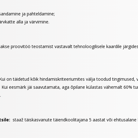
sandamine ja pahteldamine;
vkatte alla ja värvimine.
akse proovitöö teostamist vastavalt tehnoloogilisele kaardile järgide
ui on täidetud kõik hindamiskriteeriumites välja toodud tingimused, v
Kui eesmärk jäi saavutamata, aga õpilane külastas vähemalt 60% tund
.
sile:
staaž täiskasvanute täiendkoolitajana 5 aastat või ehitusalane 