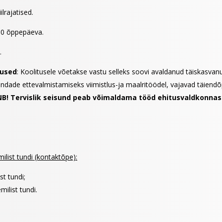
ilrajatised.
 10 õppepäeva.
.
mused
: Koolitusele võetakse vastu selleks soovi avaldanud täiskasvanui
ndade ettevalmistamiseks viimistlus-ja maalritöödel, vajavad täiendõp
NB! Tervislik seisund peab võimaldama tööd ehitusvaldkonnas
list tundi (kontaktõpe):
t tundi;
ilist tundi.