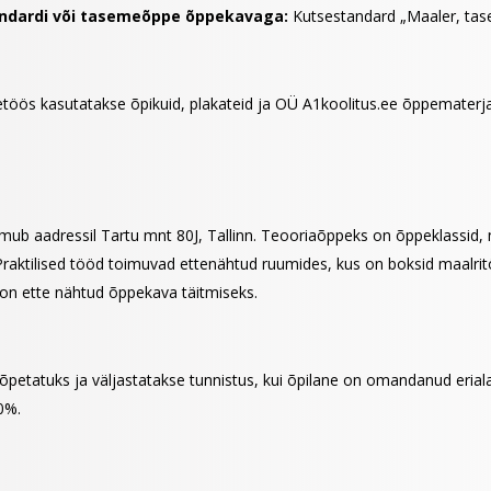
andardi või tasemeõppe õppekavaga:
Kutsestandard „Maaler, tase
öös kasutatakse õpikuid, plakateid ja OÜ A1koolitus.ee õppematerja
imub aadressil Tartu mnt 80J, Tallinn.
Teooriaõppeks on õppeklassid, 
. Praktilised tööd toimuvad ettenähtud ruumides, kus on boksid maalri
on ette nähtud õppekava täitmiseks.
õpetatuks ja väljastatakse tunnistus, kui õpilane on omandanud erial
0%.