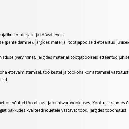
vajalikud materjalid ja töövahendid;
e (pahteldamine), järgides materjali tootjapoolseid etteantud juhise
istluse (värvimine), järgides materjali tootjapoolseid etteantud juhi
koha ettevalmistamisel, töö kestel ja töökoha korrastamisel vastutus
eid.
et on nõutud töö ehitus- ja kinnisvarahoolduses. Koolituse raames õ
iat pakkudes kvaliteedinõuetele vastavat tööd, järgides tööohutust.